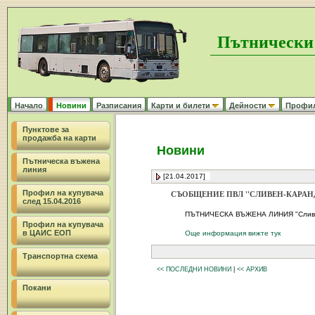
Пътнически
Начало
Новини
Разписания
Карти и билети
Дейности
Профил 
Пунктове за
продажба на карти
Новини
Пътническа въжена
линия
[21.04.2017]
Профил на купувача
СЪОБЩЕНИЕ ПВЛ ''СЛИВЕН-КАРАН
след 15.04.2016
ПЪТНИЧЕСКА ВЪЖЕНА ЛИНИЯ "Сливен-Ка
Профил на купувача
в ЦАИС ЕОП
Още информация вижте тук
Транспортна схема
<< ПОСЛЕДНИ НОВИНИ
|
<< АРХИВ
Покани