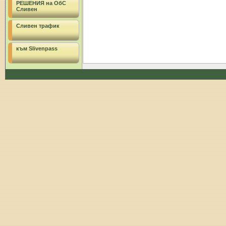
РЕШЕНИЯ на ОбС
Сливен
Сливен трафик
към Slivenpass