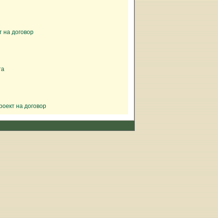
 на договор
та
роект на договор