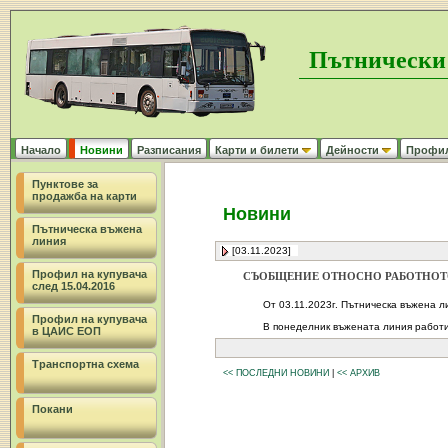
Пътнически
Начало
Новини
Разписания
Карти и билети
Дейности
Профил 
Пунктове за
продажба на карти
Новини
Пътническа въжена
линия
[03.11.2023]
Профил на купувача
СЪОБЩЕНИЕ ОТНОСНО РАБОТНОТО
след 15.04.2016
От 03.11.2023г. Пътническа въжена ли
Профил на купувача
В понеделник въжената линия работи 
в ЦАИС ЕОП
Транспортна схема
<< ПОСЛЕДНИ НОВИНИ
|
<< АРХИВ
Покани