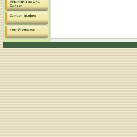
РЕШЕНИЯ на ОбС
Сливен
Сливен трафик
към Slivenpass