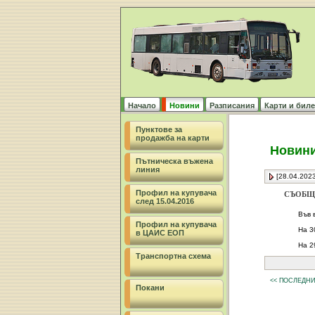
Начало
Новини
Разписания
Карти и биле
Пунктове за
продажба на карти
Новин
Пътническа въжена
линия
[28.04.2023
Профил на купувача
СЪОБЩ
след 15.04.2016
Във 
Профил на купувача
На 3
в ЦАИС ЕОП
На 2
Транспортна схема
<< ПОСЛЕДН
Покани