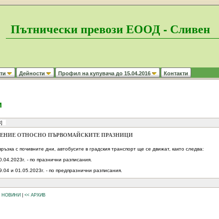
Пътнически превози ЕООД - Сливен
ти
Дейности
Профил на купувача до 15.04.2016
Контакти
и
]
ЕНИЕ ОТНОСНО ПЪРВОМАЙСКИТЕ ПРАЗНИЦИ
връзка с почивните дни, автобусите в градския транспорт ще се движат, както следва:
0.04.2023г. - по празнични разписания.
9.04 и 01.05.2023г. - по предпразнични разписания.
И НОВИНИ
|
<< АРХИВ