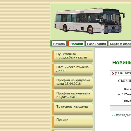
Начало
Новини
Разписания
Карти и биле
Пунктове за
продажба на карти
Новин
Пътническа въжена
линия
[01.04.2022
Профил на купувача
СЪОБЩ
след 15.04.2016
Във 
Профил на купувача
пл."17-т
в ЦАИС ЕОП
Няма
Транспортна схема
<< ПОСЛЕДН
Покани