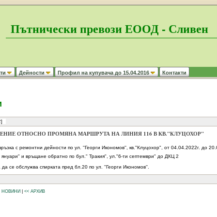
Пътнически превози ЕООД - Сливен
ти
Дейности
Профил на купувача до 15.04.2016
Контакти
и
]
ЕНИЕ ОТНОСНО ПРОМЯНА МАРШРУТА НА ЛИНИЯ 116 В КВ."КЛУЦОХОР"
връзка с ремонтни дейности по ул. ''Георги Икономов'', кв."Клуцохор", от 04.04.2022г. до 2
и януари" и връщане обратно по бул." Тракия", ул."6-ти септември" до ДКЦ 2
 да се обслужва спирката пред бл.20 по ул. ''Георги Икономов''.
И НОВИНИ
|
<< АРХИВ