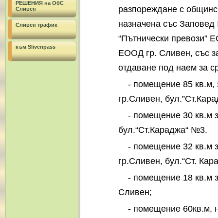
РЕШЕНИЯ на ОбС
разпореждане с общинск
Сливен
назначена със Заповед 
Сливен трафик
“Пътнически превози” Е
към Slivenpass
ЕООД гр. Сливен, със з
отдаване под наем за ср
- помещение 85 кв.м,
гр.Сливен, бул.”Ст.Кара
- помещение 30 кв.м 
бул.“Ст.Караджа“ №3.
- помещение 32 кв.м 
гр.Сливен, бул.“Ст. Ка
- помещение 18 кв.м 
Сливен;
- помещение 60кв.м, 