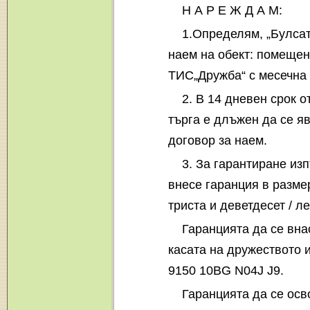
Н А Р Е Ж Д А М:
1.Определям, „Булсат
наем на обект: помещен
ТИС„Дружба“ с месечна н
2. В 14 дневен срок 
търга е длъжен да се я
договор за наем.
3. За гарантиране из
внесе гаранция в размер
триста и деветдесет / ле
Гаранцията да се вна
касата на дружеството 
9150 10BG N04J J9.
Гаранцията да се осв