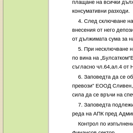
плащане на всички дъл
консумативни разходи.
4. След сключване на
внесения от него депози
от дължимата сума за н
5. При несключване на
по вина на „Булсатком“
съгласно чл.64,ал.4 о
6. Заповедта да се о
превози” ЕООД Сливен, 
сила да се връчи на спе
7. Заповедта подлежи
реда на АПК пред Адми
Контрол по изпълнени
Финансов сектор.