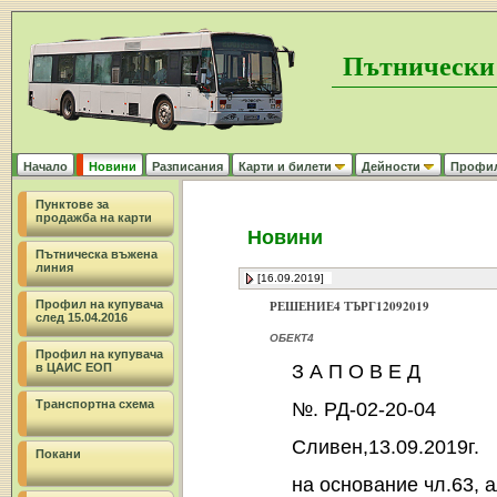
Пътнически
Начало
Новини
Разписания
Карти и билети
Дейности
Профил 
Пунктове за
продажба на карти
Новини
Пътническа въжена
линия
[16.09.2019]
Профил на купувача
РЕШЕНИЕ4 ТЪРГ12092019
след 15.04.2016
ОБЕКТ4
Профил на купувача
З А П О В Е Д
в ЦАИС ЕОП
Транспортна схема
№. РД-02-20-04
Сливен,13.09.2019г.
Покани
на основание чл.63, 