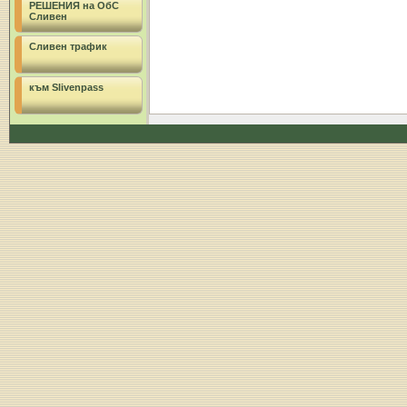
РЕШЕНИЯ на ОбС
Сливен
Сливен трафик
към Slivenpass