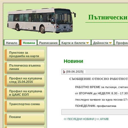
Пътнически
Начало
Новини
Разписания
Карти и билети
Дейности
Профил 
Пунктове за
продажба на карти
Новини
Пътническа въжена
линия
[09.06.2025]
Профил на купувача
СЪОБЩЕНИЕ ОТНОСНО РАБОТНОТО
след 15.04.2016
РАБОТНО ВРЕМЕ за пътници, считано 
Профил на купувача
от ВТОРНИК до НЕДЕЛЯ: 8.30 - 17.30
в ЦАИС ЕОП
/последно качване за една посока-17:
Транспортна схема
ПОНЕДЕЛНИК- профилактика
Покани
<< ПОСЛЕДНИ НОВИНИ
|
<< АРХИВ