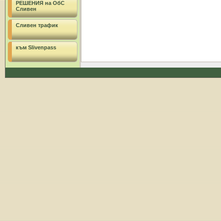
РЕШЕНИЯ на ОбС
Сливен
Сливен трафик
към Slivenpass