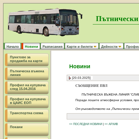
Пътнически
Начало
Новини
Разписания
Карти и билети
Дейности
Профил 
Пунктове за
продажба на карти
Новини
Пътническа въжена
линия
[20.03.2025]
Профил на купувача
СЪОБЩЕНИЕ ПВЛ
след 15.04.2016
ПЪТНИЧЕСКА ВЪЖЕНА ЛИНИЯ “СЛИВЕН –
Профил на купувача
Поради лошите атмосферни условия, про
в ЦАИС ЕОП
От ръководството на „Пътнически прев
Транспортна схема
<< ПОСЛЕДНИ НОВИНИ
|
<< АРХИВ
Покани