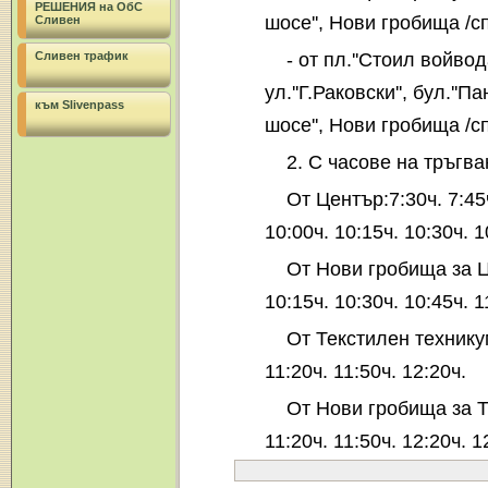
РЕШЕНИЯ на ОбС
шосе'', Нови гробища /сп.
Сливен
- от пл.''Стоил войвод
Сливен трафик
ул.''Г.Раковски'', бул.''
към Slivenpass
шосе'', Нови гробища /сп.
2. С часове на тръгва
От Център:7:30ч. 7:45ч.
10:00ч. 10:15ч. 10:30ч. 1
От Нови гробища за Цен
10:15ч. 10:30ч. 10:45ч. 1
От Текстилен техникум:
11:20ч. 11:50ч. 12:20ч.
От Нови гробища за Т.т
11:20ч. 11:50ч. 12:20ч. 1