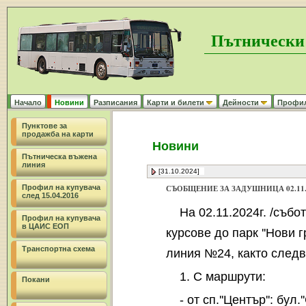
Пътнически
Начало
Новини
Разписания
Карти и билети
Дейности
Профил 
Пунктове за
продажба на карти
Новини
Пътническа въжена
линия
[31.10.2024]
Профил на купувача
СЪОБЩЕНИЕ ЗА ЗАДУШНИЦА 02.11.
след 15.04.2016
На 02.11.2024г. /съб
Профил на купувача
в ЦАИС ЕОП
курсове до парк ''Нови гр
Транспортна схема
линия №24, както следв
1. С маршрути:
Покани
- от сп.''Център'': бу